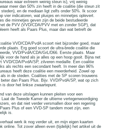
ureaus waar extreem weinig steun is), vrij weinig
aar meer dan 50% zin heeft in de coalitie (die steun zit
e steden), en de mediaan ligt zelfs onder 50%. Ik scoor
 op vier indicatoren, wat plusjes en minnetjes oplevert.
ies die minnetjes geven zijn de beide bestudeerde
met de PVV (VVD/CDA/PVV met en zonder SGP), dat
bleem heeft als Paars Plus, maar dan wat betreft de
coalitie VVD/CDA/PvdA scoort niet bijzonder goed, maar
rde plaats. Erg goed scoort de ultra-brede coalitie die
eerde, VVD/PvdA/CDA/GrL/D66. Eerste plaats. Maar
rlijk voor de hand als je alles op een hoop gooit. Bijna net
t VVD/CDA/PvdA/SP, zilveren medaille. Een coalitie
nks als rechts een secondant heeft. In meer dan 96%
reaus heeft deze coalitie een meerderheid. Zowel op
d als in de steden. Coalities met de SP scoren trouwens
beter dan Paars Plus. Bijv. VVD/PvdA/SP, wat op zich
ch is door het linkse zwaartepunt.
nd van deze uitslagen kunnen pleiten voor een
. Laat de Tweede Kamer de ultieme vertegenwoordiging
iezers, en dat niet verder versmallen door een regering
u Paars Plus of een VVD-SP tandem moet zijn, een
lijk is.
erhaal werk ik nog verder uit, en mijn eigen kaarten
online. Tot zover alleen even (tijdelijk) het artikel uit de