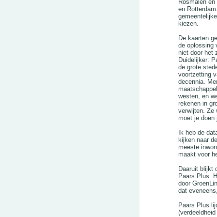
Rosmalen en 
en Rotterdam.
gemeentelijke
kiezen.
De kaarten ge
de oplossing 
niet door het
Duidelijker: 
de grote sted
voortzetting 
decennia. Men
maatschappeli
westen, en we
rekenen in gro
verwijten. Ze
moet je doen 
Ik heb de data
kijken naar d
meeste inwone
maakt voor he
Daaruit blijkt
Paars Plus. H
door GroenLin
dat eveneens
Paars Plus lij
(verdeeldhei