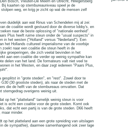
Den Bosch, Vleuten-De Meern en Utrecht, Hillegersberg
 Bij kaarten op stembureauniveau speel je de
 stolpen weg, en krijg je zicht op wat de mensen zelf
ven duidelijk aan wat Rinus van Schendelen mij al zei:
van de coalitie wordt gestuurd door de diverse lobby's, en
 zoeken naar de beste oplossing of "nationale eenheid".
Paars Plus heeft ruime steun onder de "usual suspects" in
en in het westen ("Holland" versus "Nederland"). Een
van het Hollands cultureel imperialisme van de voorbije
 zoekt naar een coalitie die steun heeft in de
jke groeperingen, die zich veelal bevinden in het
rkt aan een coalitie die verder op weinig sympathie kan
te delen van het land. De formateurs valt niet veel te
 wonen in het Westen, en daar zegt iedereen "Paars Plus,
joh!".
 gesplitst in "grote steden", en "rest". Zowel door te
e G30 (30 grootste steden), als naar de steden met de
rs die de helft van de stembureaus omvatten. Dat
t stemgedrag overigens weinig uit.
 dat op het "platteland" tamelijk weinig steun is voor
et is echt een coalitie voor de grote steden. Komt ook
ks, dat echt een partij is van de grote steden. D66 heeft
, maar minder.
dt op het platteland aan een grote spreiding van uitslagen
d in de sympathie), daarmee samenhangend ook zeer lage