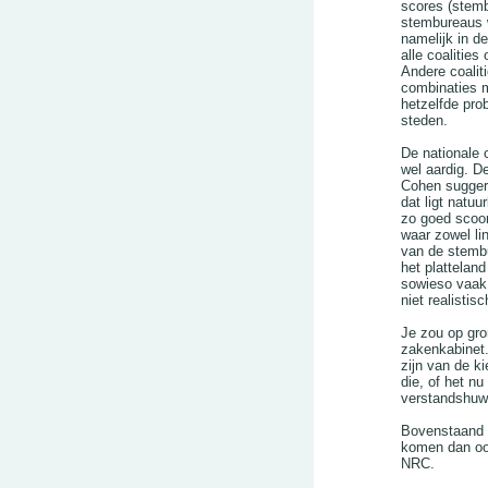
scores (stemb
stembureaus w
namelijk in d
alle coalities
Andere coalit
combinaties 
hetzelfde pro
steden.
De nationale 
wel aardig. De
Cohen sugger
dat ligt natuu
zo goed scoor
waar zowel li
van de stembu
het plattelan
sowieso vaak 
niet realistis
Je zou op gro
zakenkabinet
zijn van de k
die, of het n
verstandshuwe
Bovenstaand v
komen dan ook 
NRC.