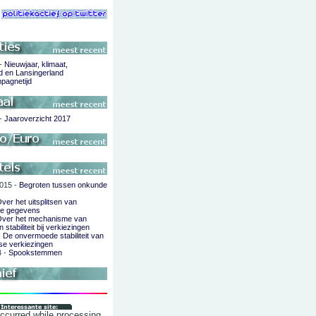
 -
Nieuwjaar, klimaat,
d en Lansingerland
pagnetijd
 -
Jaaroverzicht 2017
015 -
Begroten tussen onkunde
ver het uitsplitsen van
de gegevens
ver het mechanisme van
 stabiliteit bij verkiezingen
-
De onvermoede stabiliteit van
se verkiezingen
4 -
Spookstemmen
occurred while processing