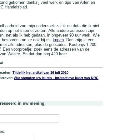
 stand gekomen dankzij veel werk en tips van Arlen en
RC Handelsblad.
albaarheid van mijn onderzoek zal ik de data die ik niet
den op het internet zetten. Alle andere adressen zijn
den, net als ik heb gedaan, in ongeveer 90 uur werk. Wie
il besparen kan ze ook bij mij
kopen
. Dan krijg je een
et alle adressen, plus de geocodes. Kostprijs 1.200
. Een voorproefje: zoek eens de adressen van de
van Waalre. En dat dan nog 429 keer.
al
oaden:
Tijdelijk het artikel van 16 juli 2010
ierover:
Wat stemden uw buren - interactieve kaart van NRC
eresseerd in uw mening:
es: