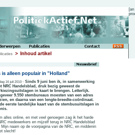
[an
pro
> Inhoud artikel
licaties
 is alleen populair in "Holland"
Sinds 9 juni ben ik, in samenwerking
jdag 16 juli 2010 -
t NRC Handelsblad, druk bezig geweest de
rkiezingsuitslagen in kaart te brengen. Letterlijk.
geveer 9.550 stembureaus moesten van een adres
ien, en daarna van een lengte-breedte-coördinaat.
de eerste landelijke kaart van de stembusuitslagen in
nis.
alles online, en met veel genoegen zag ik het harde
NRC medewerkers en mijzelf terug in NRC Handelsblad
 Mijn naam op de voorpagina van de NRC, en middenin
t slecht!