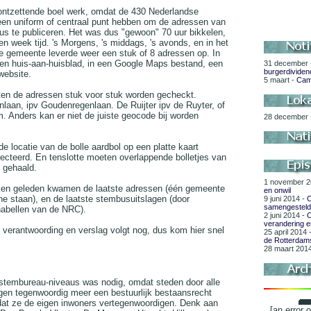
ontzettende boel werk, omdat de 430 Nederlandse
en uniform of centraal punt hebben om de adressen van
s te publiceren. Het was dus "gewoon" 70 uur bikkelen,
en week tijd. 's Morgens, 's middags, 's avonds, en in het
 gemeente leverde weer een stuk of 8 adressen op. In
en huis-aan-huisblad, in een Google Maps bestand, een
31 december
burgerdividen
 website.
5 maart -
Cam
en de adressen stuk voor stuk worden gecheckt.
aan, ipv Goudenregenlaan. De Ruijter ipv de Ruyter, of
m. Anders kan er niet de juiste geocode bij worden
28 december
e locatie van de bolle aardbol op een platte kaart
ecteerd. En tenslotte moeten overlappende bolletjes van
 gehaald.
1 november 2
en geleden kwamen de laatste adressen (één gemeente
en onwil
ine staan), en de laatste stembusuitslagen (door
9 juni 2014 -
O
samengestel
abellen van de NRC).
2 juni 2014 -
O
verandering en
verantwoording en verslag volgt nog, dus kom hier snel
25 april 2014 
de Rotterdam
28 maart 201
stembureau-niveaus was nodig, omdat steden door alle
en tegenwoordig meer een bestuurlijk bestaansrecht
dat ze de eigen inwoners vertegenwoordigen. Denk aan
[an error 