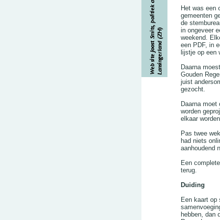
Het was een 
gemeenten ge
de stembureau
in ongeveer e
weekend. Elke
een PDF, in e
lijstje op een
Daarna moest
Gouden Regenl
juist anderso
gezocht.
Daarna moet d
worden geproj
elkaar worden
Pas twee wek
had niets onl
aanhoudend n
Een complete 
terug.
Duiding
Een kaart op 
samenvoeging
hebben, dan 