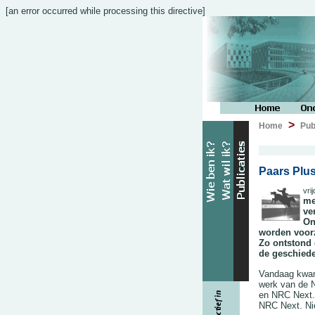
[an error occurred while processing this directive]
>
Home
Pub
Paars Plus
vri
me
ve
On
worden voorz
Zo ontstond 
de geschiede
Vandaag kwam 
werk van de 
en NRC Next.
NRC Next. Nie