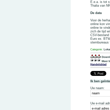
E.e.a. is tot
Thalia van N
De data
Voor de herha
online kon vin
online te vin
zich de tijd w
CSV-bestand m
Euro ex. BTW
stembureaus 
Categorie:
Loka
Downl
Meer h
Handelsblad
Ik ben geïnt
Uw naam:
Uw e-mail adr