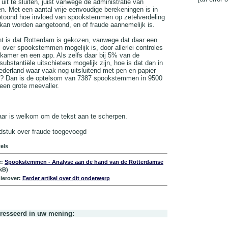
el uit te sluiten, juist vanwege de administratie van
 Met een aantal vrije eenvoudige berekeningen is in
etoond hoe invloed van spookstemmen op zetelverdeling
 kan worden aangetoond, en of fraude aannemelijk is.
t is dat Rotterdam is gekozen, vanwege dat daar een
l over spookstemmen mogelijk is, door allerlei controles
amer en een app. Als zelfs daar bij 5% van de
bstantiële uitschieters mogelijk zijn, hoe is dat dan in
ederland waar vaak nog uitsluitend met pen en papier
t? Dan is de optelsom van 7387 spookstemmen in 9500
en grote meevaller.
r is welkom om de tekst aan te scherpen.
dstuk over fraude toegevoegd
tels
e:
Spookstemmen - Analyse aan de hand van de Rotterdamse
kB)
ierover:
Eerder artikel over dit onderwerp
eresseerd in uw mening: