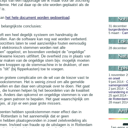
ncept van een rapportage die ik maak voor de Stichting
demie. Het zal daar op de site worden geplaatst als de
 is.
 kan
het hele document worden gedownload
.
 belangrijkste conclusies:
31 december
burgerdividen
5 maart -
Cam
eft een heel degelijk systeem om handmatig de
llen. Aan de software kan nog wat worden verbeterd.
rzitters laten te veel aanzienlijke fouten eenvoudig
 elektronisch stemmen worden niet alle
28 december
" opgelost, en bovendien verdwijnt de "ongeldige"
kwame kiezers uitfiltert. De overheid zou in plaats van
ar maken van de ongeldige stem bijv. mogelijk moeten
re knoppen op de stemmachine in te drukken, of een
s "tilt" (bij flipperkasten) toe te voegen.
1 november 2
n grotere complicatie om de wil van de kiezer vast te
en onwil
pookstemmen. Het is weinig zinvol om alle gemelde
9 juni 2014 -
O
samengestel
tellen en dan daar een uitspraak over te doen. Het gaat
2 juni 2014 -
O
 die kunnen helpen bij het beoordelen van de kwaliteit
verandering en
es. Anders dan opkomst en ongeldige stemmen is van de
25 april 2014 
geen patroon te bepalen. Het gaat waarschijnlijk om
de Rotterdam
28 maart 201
tjes, al zijn er een paar grote missers.
meenten hebben spookstemmen meer effect dan in
 Rotterdam is het aannemelijk dat er geen
n hebben plaatsgevonden in zowel zetelverdeling als
en. Invloed van fraude op de uitslagen is in Rotterdam
[an error 