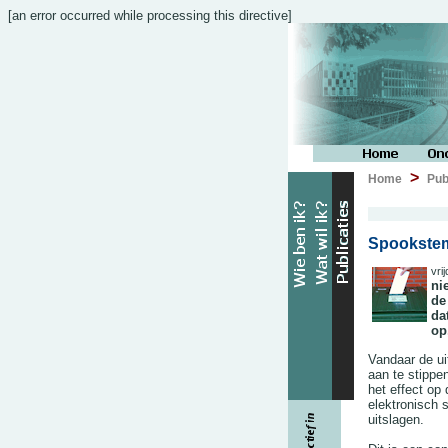
[an error occurred while processing this directive]
>
Home
Pub
Spookste
vri
ni
de
da
op
Vandaar de ui
aan te stippe
het effect op
elektronisch
uitslagen.