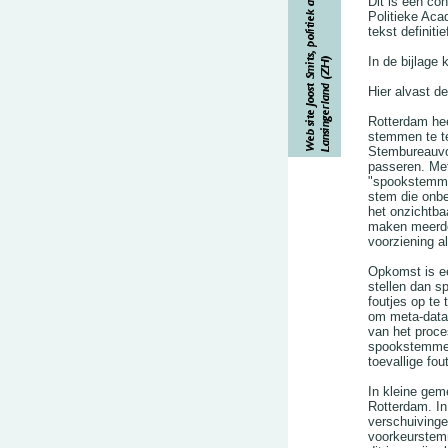
Dit is een co
Politieke Aca
tekst definitief
In de bijlage
Hier alvast de
Rotterdam he
stemmen te te
Stembureauvoo
passeren. Met
"spookstemmen
stem die onbe
het onzichtba
maken meerde
voorziening al
Opkomst is ee
stellen dan s
foutjes op te 
om meta-data,
van het proc
spookstemmen 
toevallige fou
In kleine ge
Rotterdam. In
verschuivinge
voorkeurstemm