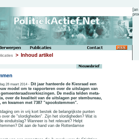
[an
pro
> Inhoud artikel
licaties
mmen
Dit jaar hanteerde de Kiesraad een
jdag 28 maart 2014 -
euw model om te rapporteren over de uitslagen van
 gemeenteraadsverkiezingen. De media telden meta-
ta, over de kwaliteit van de uitslagen per stembureau,
, en kwamen met 7387 "spookstemmen".
tdaging om in vrij kort bestek de belangrijkste punten
n over de "slordigheden". Zijn het slordigheden? Wat is
 de einduitslag? Wanneer is het relevant? Helpt
 stemmen? Dit aan de hand van de Rotterdamse