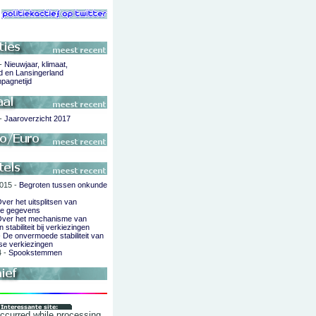
 -
Nieuwjaar, klimaat,
d en Lansingerland
pagnetijd
 -
Jaaroverzicht 2017
015 -
Begroten tussen onkunde
ver het uitsplitsen van
de gegevens
ver het mechanisme van
 stabiliteit bij verkiezingen
-
De onvermoede stabiliteit van
se verkiezingen
4 -
Spookstemmen
occurred while processing