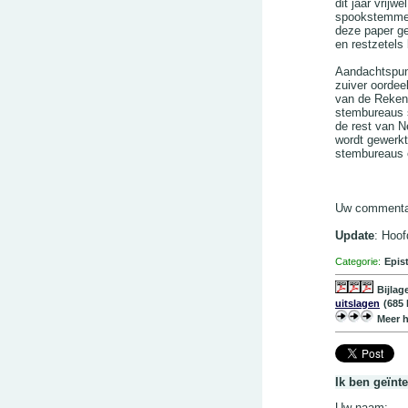
dit jaar vrijw
spookstemmen.
deze paper g
en restzetels
Aandachtspun
zuiver oordee
van de Rekenk
stembureaus su
de rest van N
wordt gewerk
stembureaus e
Uw commentaa
Update
: Hoof
Categorie:
Epis
Bijlag
uitslagen
(685 
Meer h
Ik ben geïnt
Uw naam: