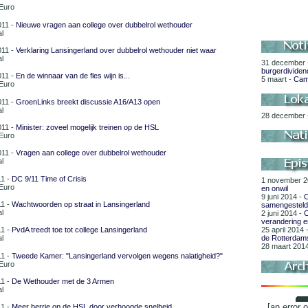
oEuro
011 -
Nieuwe vragen aan college over dubbelrol wethouder
l
011 -
Verklaring Lansingerland over dubbelrol wethouder niet waar
l
31 december
burgerdividen
011 -
En de winnaar van de fles wijn is...
5 maart -
Cam
oEuro
011 -
GroenLinks breekt discussie A16/A13 open
l
28 december
011 -
Minister: zoveel mogelijk treinen op de HSL
oEuro
011 -
Vragen aan college over dubbelrol wethouder
l
11 -
DC 9/11 Time of Crisis
1 november 2
oEuro
en onwil
9 juni 2014 -
O
11 -
Wachtwoorden op straat in Lansingerland
samengestel
l
2 juni 2014 -
O
verandering en
25 april 2014 
11 -
PvdA treedt toe tot college Lansingerland
de Rotterdam
l
28 maart 201
11 -
Tweede Kamer: "Lansingerland vervolgen wegens nalatigheid?"
oEuro
11 -
De Wethouder met de 3 Armen
l
[an error 
11 -
Meer herrie op de HSL door verhoogde snelheid