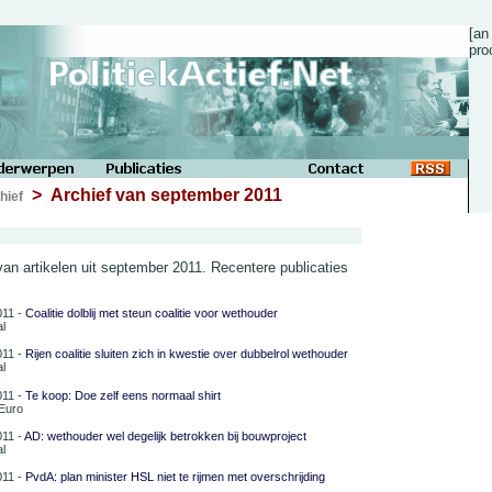
[an
pro
> Archief van september 2011
hief
t van artikelen uit september 2011. Recentere publicaties
011 -
Coalitie dolblij met steun coalitie voor wethouder
l
011 -
Rijen coalitie sluiten zich in kwestie over dubbelrol wethouder
l
011 -
Te koop: Doe zelf eens normaal shirt
oEuro
011 -
AD: wethouder wel degelijk betrokken bij bouwproject
l
011 -
PvdA: plan minister HSL niet te rijmen met overschrijding