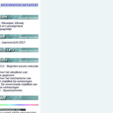
 -
Nieuwjaar, klimaat,
d en Lansingerland
pagnetijd
 -
Jaaroverzicht 2017
015 -
Begroten tussen onkunde
ver het uitsplitsen van
de gegevens
ver het mechanisme van
 stabiliteit bij verkiezingen
-
De onvermoede stabiliteit van
se verkiezingen
4 -
Spookstemmen
occurred while processing