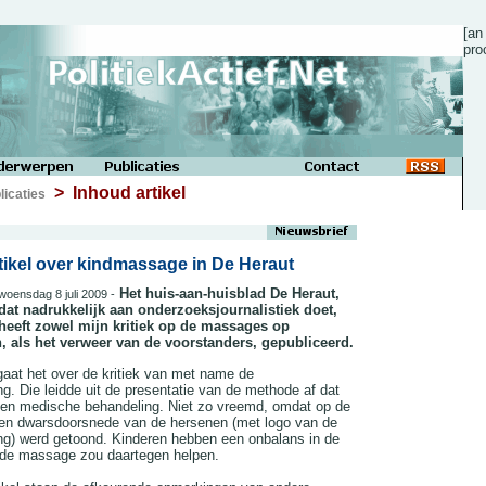
[an
pro
> Inhoud artikel
licaties
rtikel over kindmassage in De Heraut
Het huis-aan-huisblad De Heraut,
woensdag 8 juli 2009 -
dat nadrukkelijk aan onderzoeksjournalistiek doet,
heeft zowel mijn kritiek op de massages op
, als het verweer van de voorstanders, gepubliceerd.
 gaat het over de kritiek van met name de
ng. Die leidde uit de presentatie van de methode af dat
een medische behandeling. Niet zo vreemd, omdat op de
en dwarsdoorsnede van de hersenen (met logo van de
ng) werd getoond. Kinderen hebben een onbalans in de
 de massage zou daartegen helpen.