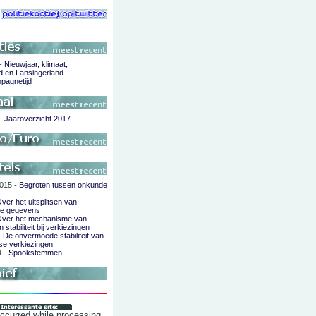
 -
Nieuwjaar, klimaat,
d en Lansingerland
pagnetijd
 -
Jaaroverzicht 2017
015 -
Begroten tussen onkunde
ver het uitsplitsen van
de gegevens
ver het mechanisme van
 stabiliteit bij verkiezingen
-
De onvermoede stabiliteit van
se verkiezingen
4 -
Spookstemmen
occurred while processing