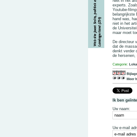
Niet in het a
experts. Zoal
Youtube-filmp
belangrijkste
hand was, had
niet in het a
de Universite
maar moet to
De directeur 
dat de massag
denkt verder 
de hersenen, m
Categorie:
Loka
Bijlag
Meer h
Ik ben geïnt
Uw naam:
Uw e-mail adr