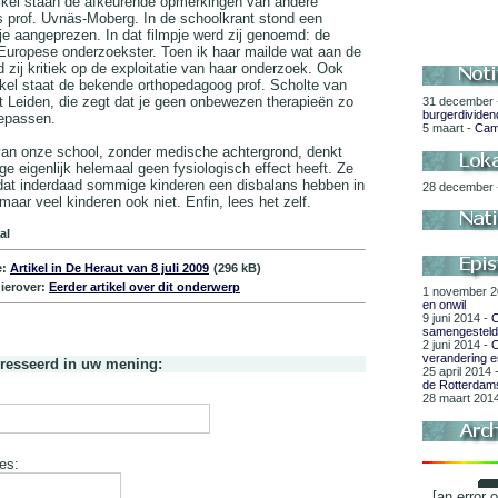
rtikel staan de afkeurende opmerkingen van andere
s prof. Uvnäs-Moberg. In de schoolkrant stond een
je aangeprezen. In dat filmpje werd zij genoemd: de
 Europese onderzoekster. Toen ik haar mailde wat aan de
 zij kritiek op de exploitatie van haar onderzoek. Ook
rtikel staat de bekende orthopedagoog prof. Scholte van
it Leiden, die zegt dat je geen onbewezen therapieën zo
31 december
burgerdividen
epassen.
5 maart -
Cam
van onze school, zonder medische achtergrond, denkt
e eigenlijk helemaal geen fysiologisch effect heeft. Ze
dat inderdaad sommige kinderen een disbalans hebben in
28 december
aar veel kinderen ook niet. Enfin, lees het zelf.
al
e:
Artikel in De Heraut van 8 juli 2009
(296 kB)
ierover:
Eerder artikel over dit onderwerp
1 november 2
en onwil
9 juni 2014 -
O
samengestel
2 juni 2014 -
O
verandering en
eresseerd in uw mening:
25 april 2014 
de Rotterdam
28 maart 201
es:
[an error 